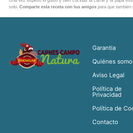
Una vez espeso el guiso y bien cocidas la carne y la papa est
solo.
Comparte esta receta con tus amigos
para que también i
Garantia
Quiénes somo
Aviso Legal
Política de
Privacidad
Política de Co
Contacto