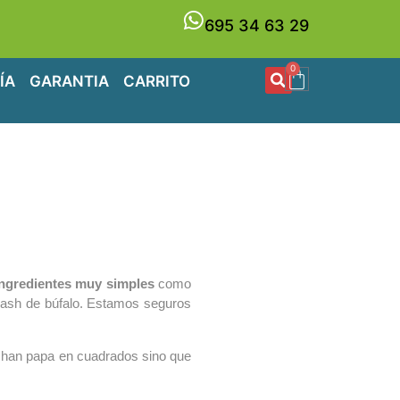
695 34 63 29
0
ÍA
GARANTIA
CARRITO
ingredientes muy simples
como
ulash de búfalo. Estamos seguros
 echan papa en cuadrados sino que