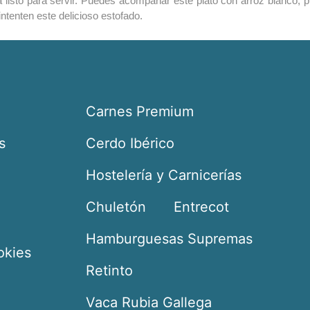
á listo para servir. Puedes acompañar este plato con arroz blanco,
ntenten este delicioso estofado.
Carnes Premium
s
Cerdo Ibérico
Hostelería y Carnicerías
Chuletón
Entrecot
Hamburguesas Supremas
okies
Retinto
Vaca Rubia Gallega