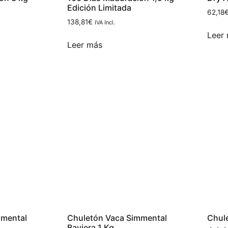
Edición Limitada
62,18
138,81
€
IVA Incl.
Leer
Leer más
mmental
Chuletón Vaca Simmental
Chul
Baviera 1 Kg