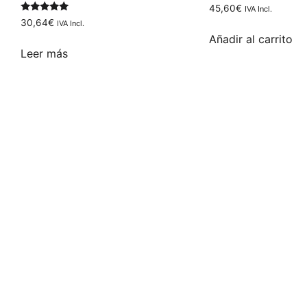
45,60
€
IVA Incl.
Valorado
30,64
€
IVA Incl.
con
Añadir al carrito
5.00
de 5
Leer más