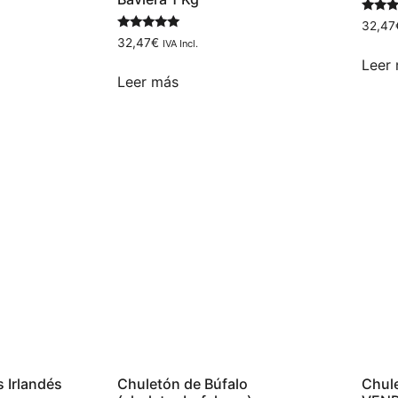
Valora
32,47
con
Valorado
32,47
€
IVA Incl.
5.00
con
de 5
5.00
Leer
de 5
Leer más
 Irlandés
Chuletón de Búfalo
Chule