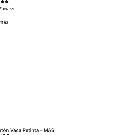
do
€
IVA Incl.
 más
tón Vaca Retinta – MAS