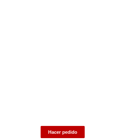
Chuletones premiu
de calidad natural
Disponemos de chuletones de las p
ganado vacuno selecto españolas e
Cortes con un alto nivel de infiltra
salvajes, como nuestro chuletón d
Hacer pedido