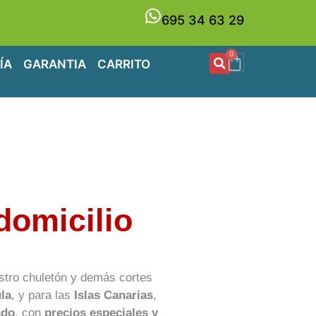
695 34 63 29
0
ÍA
GARANTIA
CARRITO
domicilio
stro chuletón y demás cortes
la
, y para las
Islas Canarias
,
ado
, con
precios especiales y