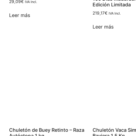
29,09
€
IVA Incl.
Edición Limitada
219,17
€
IVA Incl.
Leer más
Leer más
Chuletón de Buey Retinto – Raza
Chuletón Vaca Si
Autóctona 1 kg
Baviera 1,5 Kg