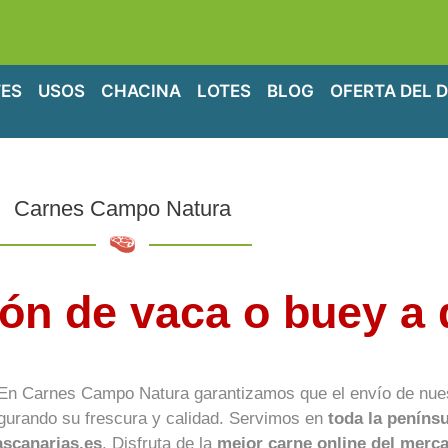
ES
USOS
CHACINA
LOTES
BLOG
OFERTA DEL D
Carnes Campo Natura
ón de vaca o buey
a 
 En Carnes Campo Natura garantizamos que el envío de nue
gurando su frescura y calidad. Servimos en
toda la penínsu
ascanarias.es
. Disfruta de la
mejor carne online del merc