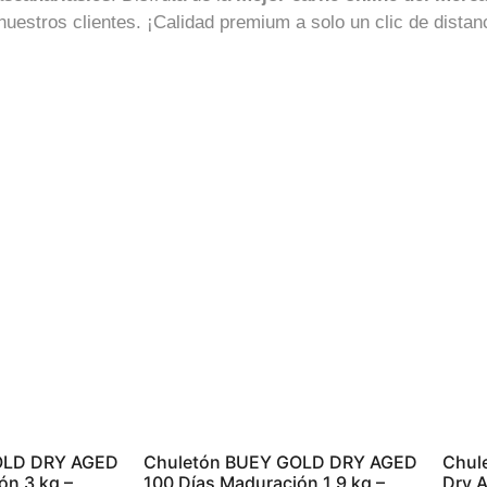
uestros clientes. ¡Calidad premium a solo un clic de distan
OLD DRY AGED
Chuletón BUEY GOLD DRY AGED
Chule
ón 3 kg –
100 Días Maduración 1,9 kg –
Dry 