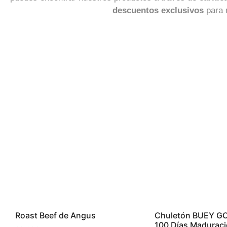
descuentos exclusivos
para n
Roast Beef de Angus
Chuletón BUEY G
100 Días Maduraci