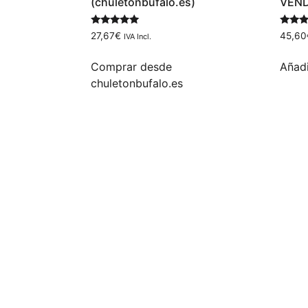
(chuletonbufalo.es)
VEN
Valorado
Valora
27,67
€
45,60
IVA Incl.
con
con
5.00
5.00
de 5
de 5
Comprar desde
Añadi
chuletonbufalo.es