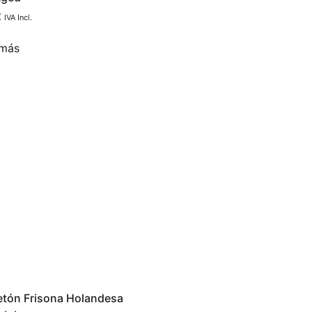
€
IVA Incl.
 más
etón Frisona Holandesa