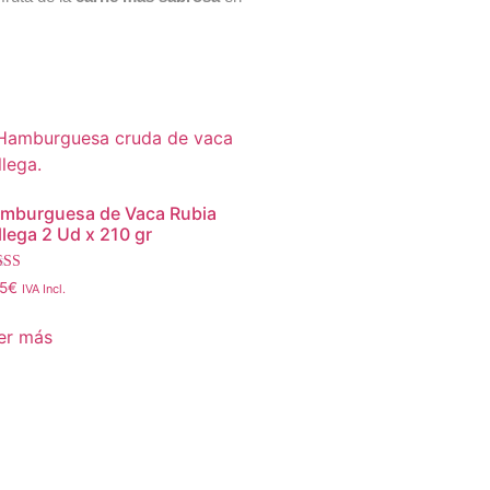
mburguesa de Vaca Rubia
llega 2 Ud x 210 gr
orado con
5
€
IVA Incl.
0
5
er más