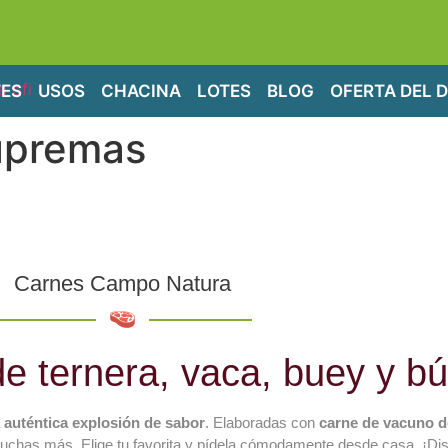
ES
USOS
CHACINA
LOTES
BLOG
OFERTA DEL D
upremas
Carnes Campo Natura
 ternera, vaca, buey y bú
a
auténtica explosión de sabor
. Elaboradas con
carne de vacuno d
chas más. Elige tu favorita y pídela cómodamente desde casa. ¡Dis