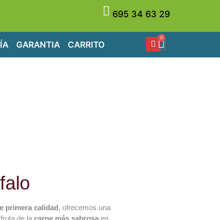
695 34 63 29
0
ÍA
GARANTIA
CARRITO
falo
e primera calidad
, ofrecemos una
fruta de la
carne más sabrosa
en