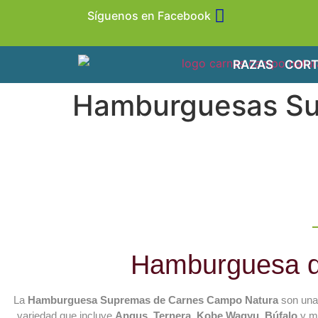
Síguenos en Facebook
RAZAS
CORT
Hamburguesas S
Hamburguesa de
La
Hamburguesa Supremas de Carnes Campo Natura
son un
variedad que incluye
Angus, Ternera, Kobe Wagyu, Búfalo
y mu