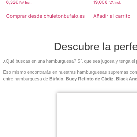
Valorado con
Valorado con
6,32
€
19,00
€
IVA Incl.
IVA Incl.
5.00
5.00
de 5
de 5
Comprar desde chuletonbufalo.es
Añadir al carrito
Descubre la perf
¿Qué buscas en una hamburguesa? Sí, que sea jugosa y tenga el p
Eso mismo encontrarás en nuestras hamburguesas supremas con un
entre hamburguesa de
Búfalo
,
Buey Retinto de Cádiz
,
Black An