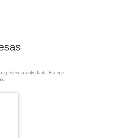
uesas
xperiencia inolvidable. Escoge
do
.