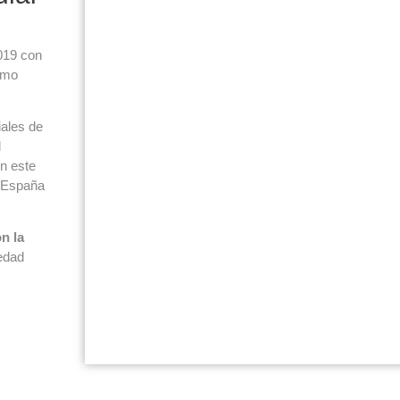
019 con
smo
iales de
l
n este
e España
n la
edad