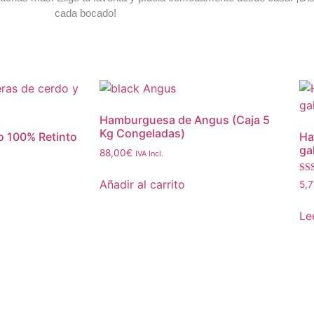
cada bocado!
Hamburguesa de Angus (Caja 5
Kg Congeladas)
o 100% Retinto
Ha
ga
88,00
€
IVA Incl.
Val
Añadir al carrito
5,7
5.0
de 
Le