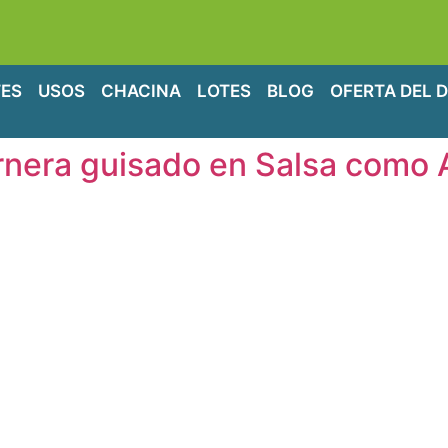
ES
USOS
CHACINA
LOTES
BLOG
OFERTA DEL D
ernera guisado en Salsa como