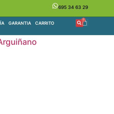
695 34 63 29
0
ÍA
GARANTIA
CARRITO
 Arguiñano