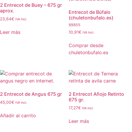
2 Entrecot de Buey – 675 gr
aprox.
Entrecot de Búfalo
(chuletonbufalo.es)
23,64
€
IVA Incl.
Valorado con
Leer más
10,91
€
IVA Incl.
5.00
de 5
Comprar desde
chuletonbufalo.es
2 Entrecot de Angus 675 gr
2 Entrecot Añojo Retinto
675 gr.
45,00
€
IVA Incl.
17,27
€
IVA Incl.
Añadir al carrito
Leer más