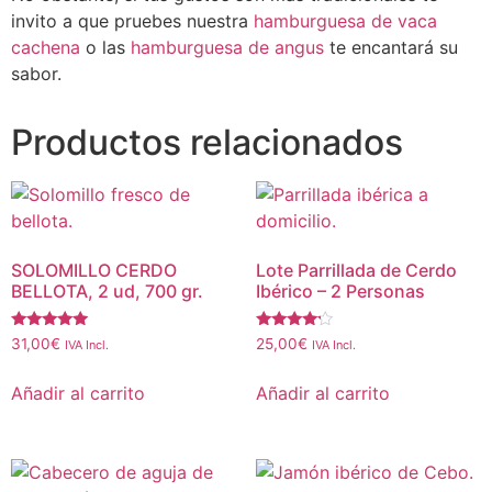
invito a que pruebes nuestra
hamburguesa de vaca
cachena
o las
hamburguesa de angus
te encantará su
sabor.
Productos relacionados
SOLOMILLO CERDO
Lote Parrillada de Cerdo
BELLOTA, 2 ud, 700 gr.
Ibérico – 2 Personas
Valorado
Valorado
31,00
€
25,00
€
IVA Incl.
IVA Incl.
con
con
5.00
4.00
de 5
de 5
Añadir al carrito
Añadir al carrito