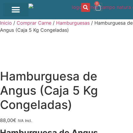
0
OFERTA DEL DÍA
Inicio
/
Comprar Carne
/
Hamburguesas
/ Hamburguesa de
Angus (Caja 5 Kg Congeladas)
Hamburguesa de
Angus (Caja 5 Kg
Congeladas)
88,00
€
IVA Incl.
Hamburguesa de Angus