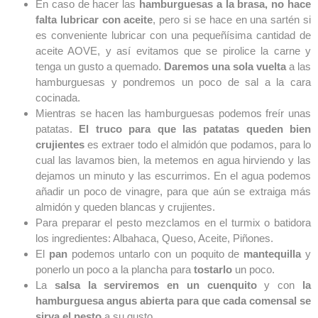
En caso de hacer las
hamburguesas a la brasa, no hace
falta lubricar con aceite
, pero si se hace en una sartén si
es conveniente lubricar con una pequeñísima cantidad de
aceite AOVE, y así evitamos que se pirolice la carne y
tenga un gusto a quemado.
Daremos una sola vuelta
a las
hamburguesas y pondremos un poco de sal a la cara
cocinada.
Mientras se hacen las hamburguesas podemos freír unas
patatas.
El truco para que las patatas queden bien
crujientes
es extraer todo el almidón que podamos, para lo
cual las lavamos bien, la metemos en agua hirviendo y las
dejamos un minuto y las escurrimos. En el agua podemos
añadir un poco de vinagre, para que aún se extraiga más
almidón y queden blancas y crujientes.
Para preparar el pesto mezclamos en el turmix o batidora
los ingredientes: Albahaca, Queso, Aceite, Piñones.
El
pan
podemos untarlo con un poquito de
mantequilla
y
ponerlo un poco a la plancha para
tostarlo
un poco.
La
salsa la serviremos en un cuenquito
y con
la
hamburguesa angus abierta para que cada comensal se
sirva el pesto
a su gusto.