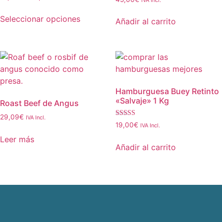
Seleccionar opciones
Añadir al carrito
Hamburguesa Buey Retinto
«Salvaje» 1 Kg
Roast Beef de Angus
29,09
€
IVA Incl.
Valorado con
19,00
€
IVA Incl.
5.00
de 5
Leer más
Añadir al carrito