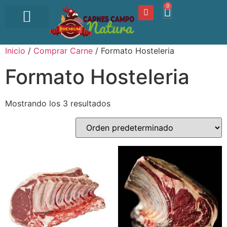
0
OFERTA DEL DÍA
Inicio
/
Comprar Carne
/ Formato Hosteleria
Formato Hosteleria
Mostrando los 3 resultados