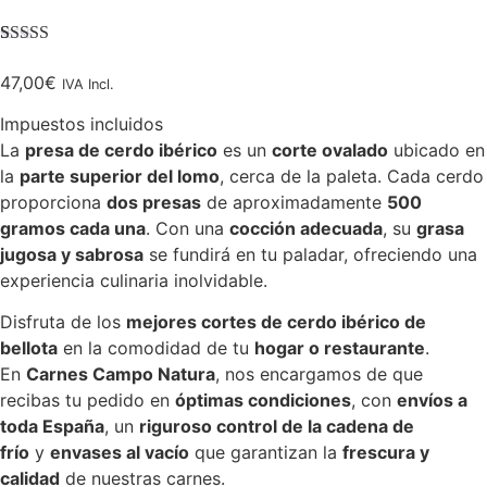
Valorado con
1
5.00
de 5 en
47,00
€
IVA Incl.
base a
valoración de
Impuestos incluidos
un cliente
La
presa de cerdo ibérico
es un
corte ovalado
ubicado en
la
parte superior del lomo
, cerca de la paleta. Cada cerdo
proporciona
dos presas
de aproximadamente
500
gramos cada una
. Con una
cocción adecuada
, su
grasa
jugosa y sabrosa
se fundirá en tu paladar, ofreciendo una
experiencia culinaria inolvidable.
Disfruta de los
mejores cortes de cerdo ibérico de
bellota
en la comodidad de tu
hogar o restaurante
.
En
Carnes Campo Natura
, nos encargamos de que
recibas tu pedido en
óptimas condiciones
, con
envíos a
toda España
, un
riguroso control de la cadena de
frío
y
envases al vacío
que garantizan la
frescura y
calidad
de nuestras carnes.