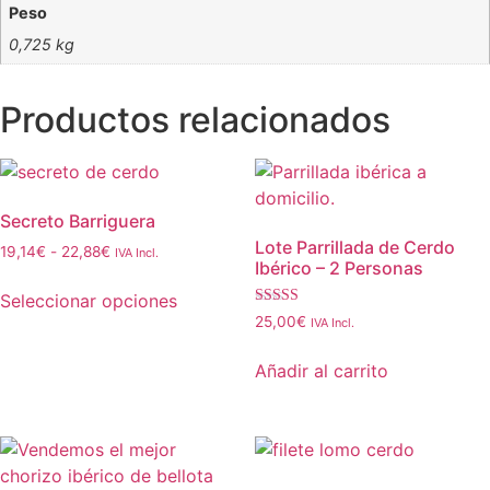
Peso
0,725 kg
Productos relacionados
Secreto Barriguera
Lote Parrillada de Cerdo
19,14
€
-
22,88
€
IVA Incl.
Ibérico – 2 Personas
Seleccionar opciones
Valorado
25,00
€
IVA Incl.
con
4.00
de 5
Añadir al carrito