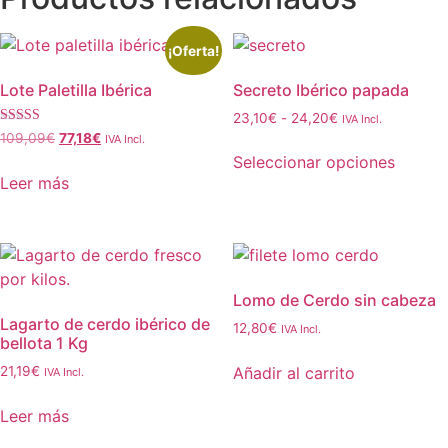
¡Oferta!
Lote Paletilla Ibérica
Secreto Ibérico papada
23,10
€
-
24,20
€
IVA Incl.
Valorado
109,09
€
77,18
€
IVA Incl.
con
Seleccionar opciones
4.33
de 5
Leer más
Lomo de Cerdo sin cabeza
Lagarto de cerdo ibérico de
12,80
€
IVA Incl.
bellota 1 Kg
Añadir al carrito
21,19
€
IVA Incl.
Leer más