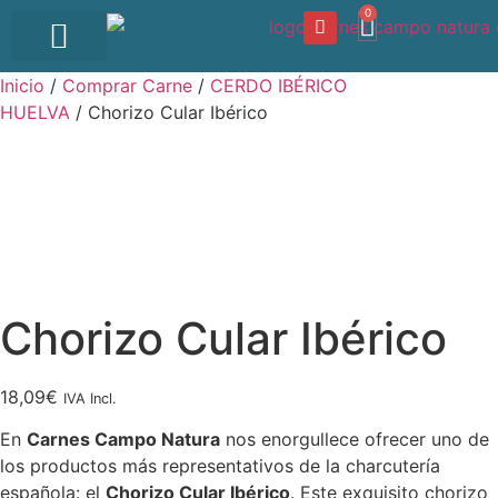
0
OFERTA DEL DÍA
Inicio
/
Comprar Carne
/
CERDO IBÉRICO
HUELVA
/ Chorizo Cular Ibérico
Chorizo Cular Ibérico
18,09
€
IVA Incl.
En
Carnes Campo Natura
nos enorgullece ofrecer uno de
los productos más representativos de la charcutería
española: el
Chorizo Cular Ibérico
. Este exquisito chorizo