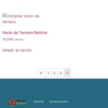
Vacío de Ternera Retinta
19,60
€
IVA Incl.
Añadir al carrito
←
1
2
3
4
Garantia
Carnes Premium