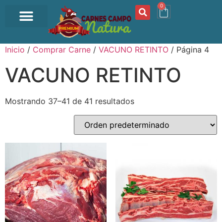
0
OFERTA DEL DÍA
Inicio
/
Comprar Carne
/
VACUNO RETINTO
/ Página 4
VACUNO RETINTO
Mostrando 37–41 de 41 resultados