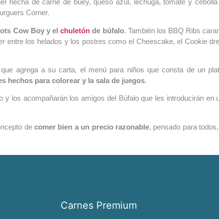
r hecha de carne de buey, queso azul, lechuga, tomate y cebolla c
urguers Corner.
cots Cow Boy y el
chuletón
de búfalo
. También los BBQ Ribs caramel
er entre los helados y los postres como el Cheescake, el Cookie d
la que agrega a su carta, el menú para niños que consta de un pla
s hechos para colorear y la sala de juegos
.
 y los acompañarán los amigos del Búfalo que les introducirán en 
concepto de
comer bien a un precio razonable
, pensado para todos, 
Carnes Premium