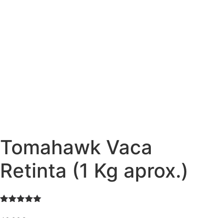
Tomahawk Vaca
Retinta (1 Kg aprox.)
Valorado
2
con
5.00
de