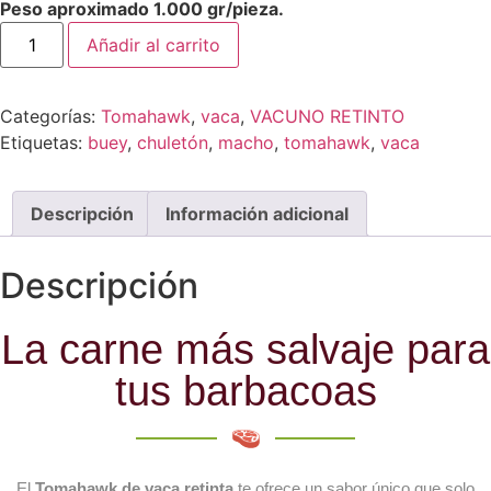
Peso aproximado 1.000 gr/pieza.
Añadir al carrito
Categorías:
Tomahawk
,
vaca
,
VACUNO RETINTO
Etiquetas:
buey
,
chuletón
,
macho
,
tomahawk
,
vaca
Descripción
Información adicional
Descripción
La carne más salvaje para
tus barbacoas
El
Tomahawk de vaca retinta
te ofrece un sabor único que solo