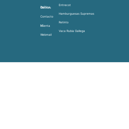
Entrecot
Política de Cookies
Hamburguesas Supremas
Contacto
Retinto
Mi cuenta
Vaca Rubia Gallega
Webmail