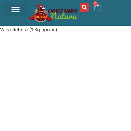
0
OFERTA DEL DÍA
Inicio
/
Comprar Carne
/
VACUNO RETINTO
/ Tomahawk
Vaca Retinta (1 Kg aprox.)