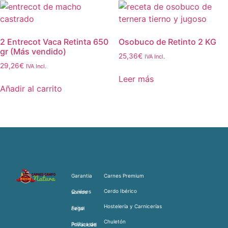
2 Entrecot Vaca Retinta 650
Osobuco de Retinto 2 KG
gr (Más vendido)
25,36
€
IVA Incl.
29,26
€
IVA Incl.
Leer más
Añadir al carrito
Garantia
Carnes Premium
Cerdo Ibérico
Quiénes somos
Hostelería y Carnicerías
Aviso Legal
Chuletón
Política de Privacidad