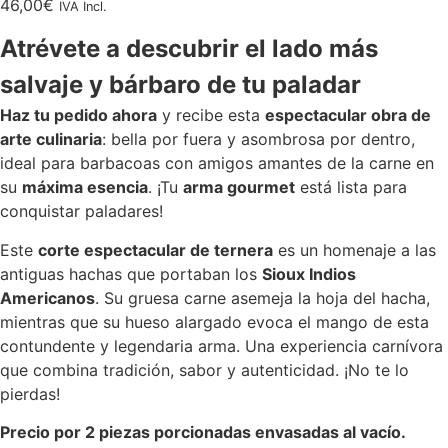
46,00
€
IVA Incl.
5 en base
a
Atrévete a descubrir el lado más
valoraciones
de clientes
salvaje y bárbaro de tu paladar
Haz tu pedido ahora
y recibe esta
espectacular obra de
arte culinaria
: bella por fuera y asombrosa por dentro,
ideal para barbacoas con amigos amantes de la carne en
su
máxima esencia
. ¡Tu
arma gourmet
está lista para
conquistar paladares!
Este
corte espectacular de ternera
es un homenaje a las
antiguas hachas que portaban los
Sioux Indios
Americanos
. Su gruesa carne asemeja la hoja del hacha,
mientras que su hueso alargado evoca el mango de esta
contundente y legendaria arma. Una experiencia carnívora
que combina tradición, sabor y autenticidad. ¡No te lo
pierdas!
Precio por 2 piezas porcionadas envasadas al vacío.