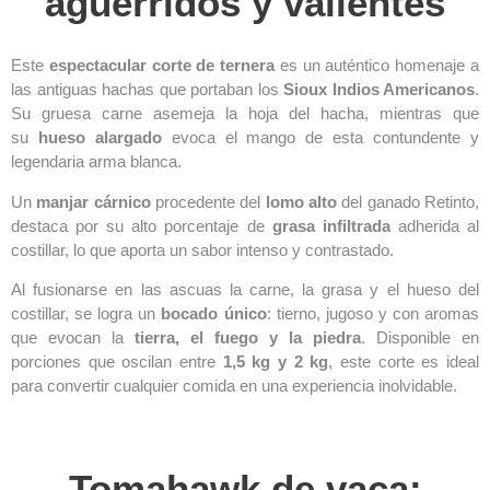
aguerridos y valientes
Este
espectacular corte de ternera
es un auténtico homenaje a
las antiguas hachas que portaban los
Sioux Indios Americanos
.
Su gruesa carne asemeja la hoja del hacha, mientras que
su
hueso alargado
evoca el mango de esta contundente y
legendaria arma blanca.
Un
manjar cárnico
procedente del
lomo alto
del ganado Retinto,
destaca por su alto porcentaje de
grasa infiltrada
adherida al
costillar, lo que aporta un sabor intenso y contrastado.
Al fusionarse en las ascuas la carne, la grasa y el hueso del
costillar, se logra un
bocado único
: tierno, jugoso y con aromas
que evocan la
tierra, el fuego y la piedra
. Disponible en
porciones que oscilan entre
1,5 kg y 2 kg
, este corte es ideal
para convertir cualquier comida en una experiencia inolvidable.
Tomahawk de vaca: