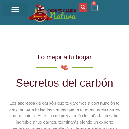
0
OFERTA DEL DÍA
Lo mejor a tu hogar
Secretos del carbón
Los
secretos de carbón
que te daremos a continuación te
servirán para todas las carnes que te ofrecemos en carnes
campo natura. Este tipo de preparación les añade un sabor
increíble a tus carnes, terminarás siendo un experto
haciendo carnes a la parrilla. Aquí te explicamos algunos